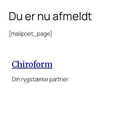
Spring
Du er nu afmeldt
til
indhold
[mailpoet_page]
Chiroform
Din rygstærke partner